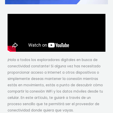
¡Hola a todos los exploradores digitales en busca de
conectividad constante! Si alguna vez has necesitado
proporcionar acceso a Internet a otros dispositivos o
simplemente deseas mantener la conexión mientras
estás en movimiento, estás a punto de descubrir cómo
compartir la conexión WiFi y los datos móviles desde tu
celular. En este artículo, te guiaré a través de un
proceso sencillo que te permitirá ser el proveedor de
conectividad donde quiera que vayas.