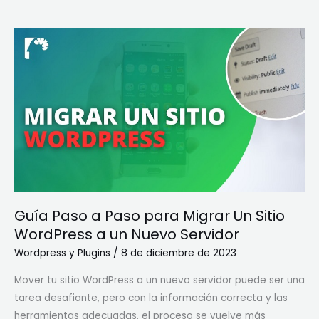
Guía
Paso
a
Paso
para
Migrar
Un
Sitio
WordPress
a
Guía Paso a Paso para Migrar Un Sitio
un
WordPress a un Nuevo Servidor
Nuevo
Servidor
Wordpress y Plugins
/
8 de diciembre de 2023
Mover tu sitio WordPress a un nuevo servidor puede ser una
tarea desafiante, pero con la información correcta y las
herramientas adecuadas, el proceso se vuelve más