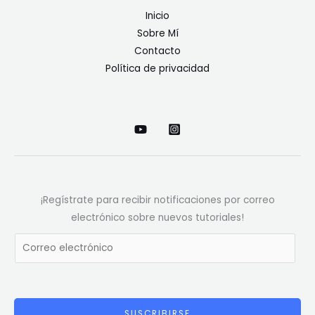
Inicio
Sobre Mí
Contacto
Política de privacidad
¡Regístrate para recibir notificaciones por correo
electrónico sobre nuevos tutoriales!
E
m
a
i
l
SUSCRIBIRSE