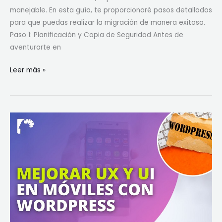
manejable. En esta guía, te proporcionaré pasos detallados
para que puedas realizar la migración de manera exitosa.
Paso 1: Planificación y Copia de Seguridad Antes de
aventurarte en
Leer más »
Consejos
para
Mejorar
la
Usabilidad
en
Dispositivos
Móviles