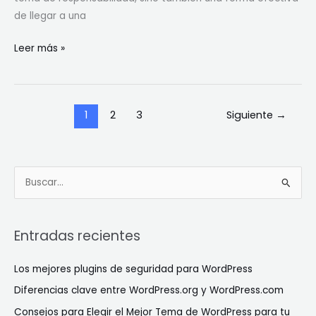
de llegar a una
Leer más »
1
2
3
Siguiente
→
B
u
s
Entradas recientes
c
a
Los mejores plugins de seguridad para WordPress
r
Diferencias clave entre WordPress.org y WordPress.com
p
Consejos para Elegir el Mejor Tema de WordPress para tu