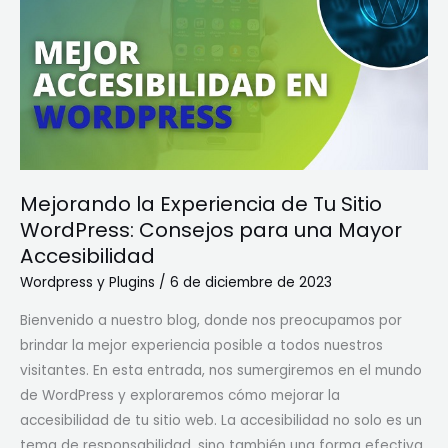
Experiencia
de
Tu
Sitio
WordPress:
Consejos
para
una
Mejorando la Experiencia de Tu Sitio
Mayor
WordPress: Consejos para una Mayor
Accesibilidad
Accesibilidad
Wordpress y Plugins
/
6 de diciembre de 2023
Bienvenido a nuestro blog, donde nos preocupamos por
brindar la mejor experiencia posible a todos nuestros
visitantes. En esta entrada, nos sumergiremos en el mundo
de WordPress y exploraremos cómo mejorar la
accesibilidad de tu sitio web. La accesibilidad no solo es un
tema de responsabilidad, sino también una forma efectiva