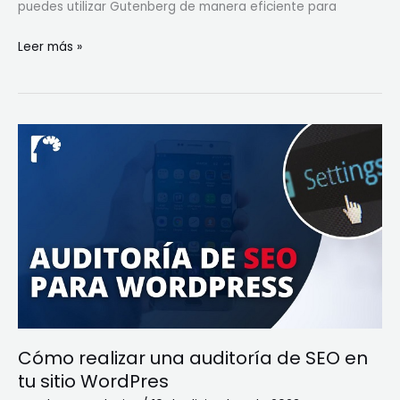
puedes utilizar Gutenberg de manera eficiente para
Leer más »
Cómo
realizar
una
auditoría
de
SEO
en
tu
sitio
WordPres
Cómo realizar una auditoría de SEO en
tu sitio WordPres