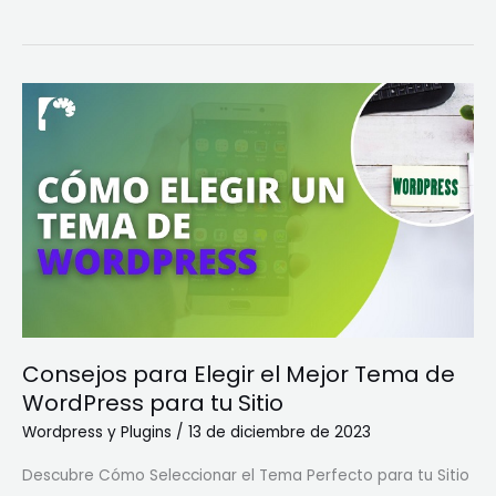
Consejos
para
Elegir
el
Mejor
Tema
de
WordPress
para
tu
Consejos para Elegir el Mejor Tema de
Sitio
WordPress para tu Sitio
Wordpress y Plugins
/
13 de diciembre de 2023
Descubre Cómo Seleccionar el Tema Perfecto para tu Sitio