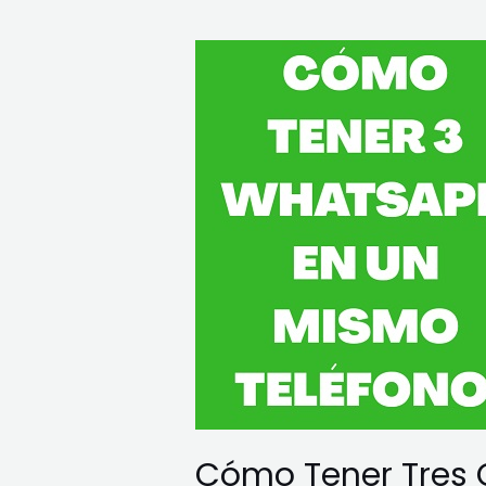
Cómo
Tener
Tres
Cuentas
de
WhatsApp
en
un
Solo
Celular
Cómo Tener Tres