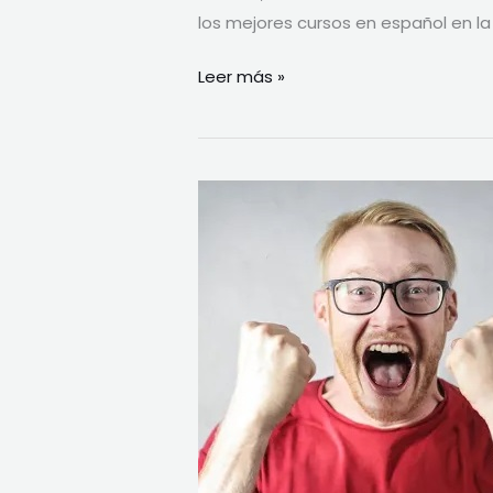
los mejores cursos en español en l
Leer más »
Amplía
tu
Conocimiento:
Cursos
Gratis
con
Certificado
a
tu
Alcance