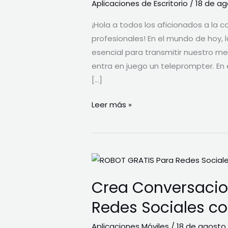
Aplicaciones de Escritorio
/
18 de ag
¡Hola a todos los aficionados a la 
profesionales! En el mundo de hoy,
esencial para transmitir nuestro me
entra en juego un teleprompter. En 
[…]
Leer más »
Crea
Conversaciones
Crea Conversacio
Automáticas
en
Redes Sociales co
Redes
Aplicaciones Móviles
/
18 de agosto
Sociales