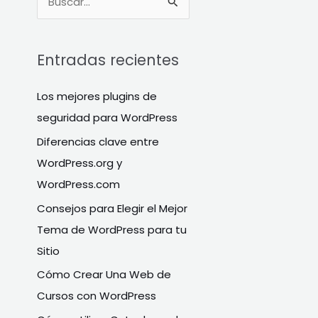
B
u
s
Entradas recientes
c
a
Los mejores plugins de
r
seguridad para WordPress
p
Diferencias clave entre
o
WordPress.org y
r
WordPress.com
:
Consejos para Elegir el Mejor
Tema de WordPress para tu
Sitio
Cómo Crear Una Web de
Cursos con WordPress