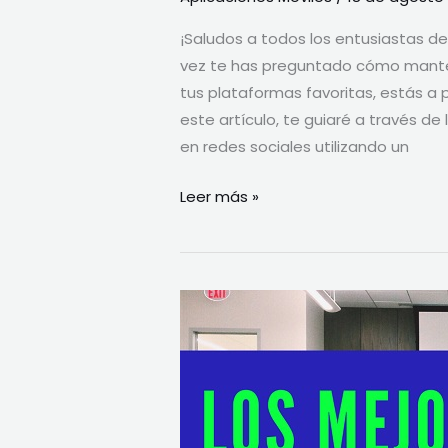
con
¡Saludos a todos los entusiastas de
un
vez te has preguntado cómo mante
Robot
tus plataformas favoritas, estás a 
Gratis
este artículo, te guiaré a través d
en redes sociales utilizando un
Leer más »
Los
Mejores
Cursos
Online
Gratuitos
en