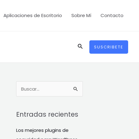
Aplicaciones de Escritorio
Sobre Mí
Contacto
Buscar
SUSCRIBETE
B
u
s
Entradas recientes
c
a
Los mejores plugins de
r