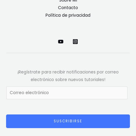
Sobre Mí
Contacto
Política de privacidad
¡Regístrate para recibir notificaciones por correo
electrónico sobre nuevos tutoriales!
E
m
a
i
l
SUSCRIBIRSE
*