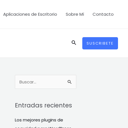
Aplicaciones de Escritorio
Sobre Mí
Contacto
Buscar
SUSCRIBETE
B
u
s
Entradas recientes
c
a
Los mejores plugins de
r