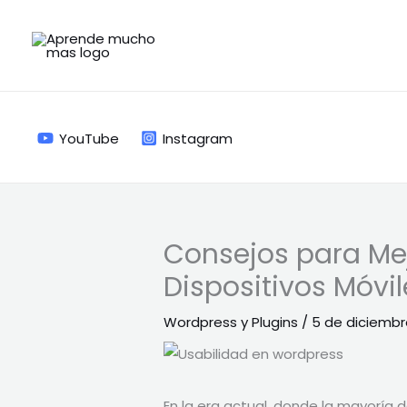
Ir
al
contenido
YouTube
Instagram
Consejos para Mej
Dispositivos Móvil
Wordpress y Plugins
/
5 de diciembr
En la era actual, donde la mayoría 